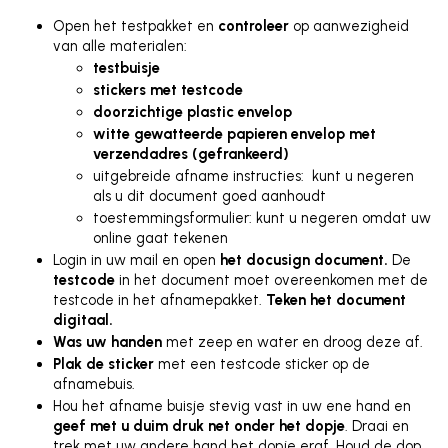
Open het testpakket en 
controleer 
op aanwezigheid 
van alle materialen:
testbuisje
stickers met testcode
doorzichtige plastic envelop
witte gewatteerde papieren envelop met 
verzendadres (gefrankeerd)
uitgebreide afname instructies:  kunt u negeren 
als u dit document goed aanhoudt
toestemmingsformulier: kunt u negeren omdat uw 
online gaat tekenen
Login in uw mail en open 
het docusign document.
 De 
testcode 
in het document moet overeenkomen met de 
testcode in het afnamepakket. 
Teken het document 
digitaal. 
Was uw handen
 met zeep en water en droog deze af.
Plak de sticker
 met een testcode sticker op de 
afnamebuis.
Hou het afname buisje stevig vast in uw ene hand en 
geef met u duim druk net onder het dopje
. Draai en 
trek met uw andere hand het dopje eraf. Houd de dop 